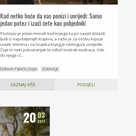
Kad netko hoće da vas ponizi i uvrijedi: Samo
jedan potez i izaći ćete kao pobjednik!
Postojao je jedan monah kod kojega su po savjet dolazili
ljudi iz najudaljenijih krajeva, a važio je za osobu koja je
uvijek smirena i za čovjeka kojeg je nemoguće uvrijediti.
Čuje to neki pokvarenjak te odluči testirati mudraca. Ode
do njega i č...
ZDRAVA PSIHOLOGIJA
ZDRAVLJE
SAZNAJ VIŠE
PODIJELI
20
03
2017