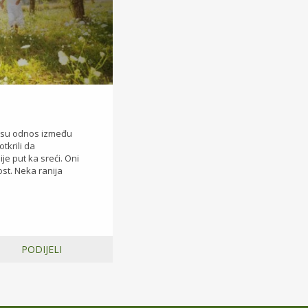
li su odnos između
otkrili da
je put ka sreći. Oni
ost. Neka ranija
PODIJELI