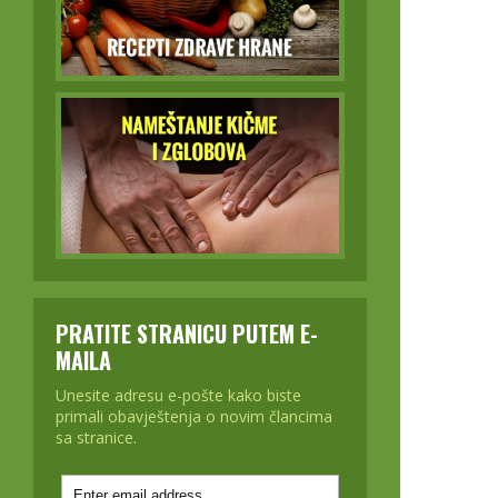
PRATITE STRANICU PUTEM E-
MAILA
Unesite adresu e-pošte kako biste
primali obavještenja o novim člancima
sa stranice.