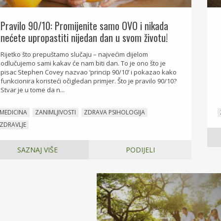
Pravilo 90/10: Promijenite samo OVO i nikada
nećete upropastiti nijedan dan u svom životu!
Rijetko što prepuštamo slučaju – najvećim dijelom
odlučujemo sami kakav će nam biti dan. To je ono što je
pisac Stephen Covey nazvao ‘princip 90/10’ i pokazao kako
funkcionira koristeći očigledan primjer. Što je pravilo 90/10?
Stvar je u tome da n...
MEDICINA
ZANIMLJIVOSTI
ZDRAVA PSIHOLOGIJA
ZDRAVLJE
SAZNAJ VIŠE
PODIJELI